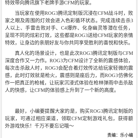
特效带向腾讯旗下老牌手游CFM的玩家。
当玩家在使用ROG3腾讯定制版沉浸在CFM战斗时，败
家之眼及周围的灯效会进入色彩循环状态。完成连续击杀3
人以上、手雷击败对手、C4爆炸、化身幽灵等潜在任务，
呈现不同的炫彩灯效，这些都是ROG3送给CFM玩家的亲情
特效，让身边的亲朋好友与你共同享受胜利的喜悦和快乐。
真人化的场景设计，也是此次ROG3腾讯定制版与CFM
深度合作又一力作。ROG3为CFM设计了全新的震感体验，
每次击杀敌人时，ROG3会配合着灯效传达给玩家轻微的震
感，此时灯效就是枪火，震感则是座后力，而ROG3仿佛化
作一把真正的枪械，让玩家沉浸式体验在枪林弹雨中击杀敌
人的快感，让CFM的体验感上升到了一个新的高度。
最好，小编要提醒大家的是，购买ROG3腾讯定制版的
玩家，可通过相应渠道，领取CFM定制游戏礼包，获得额
外游戏快乐！千万不要忘记哦～
责编：乐小编